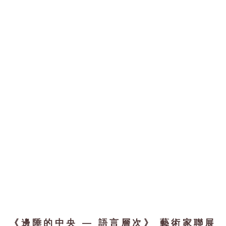
《邊陲的中央 — 語言層次》 藝術家聯展