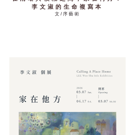
李文淑的生命複寫本
文/序藝術