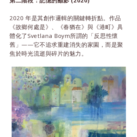
第二階段：記憶的顯影 (2020)
2020 年是其創作邏輯的關鍵轉折點。作品
《故鄉何處是》、《春猶在》與《港町》具
體化了Svetlana Boym所謂的「反思性懷
舊」——它不追求重建消失的家園，而是聚
焦於時光流逝與碎片的魅力。