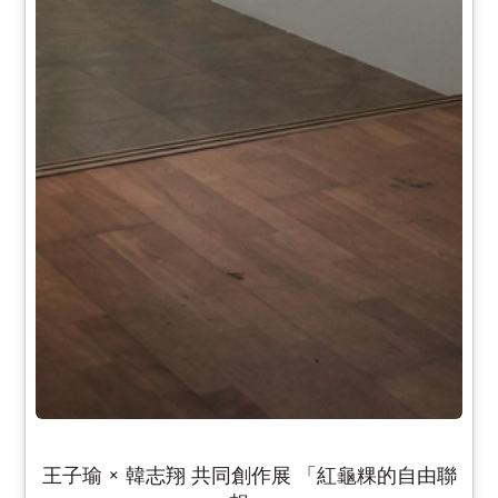
王子瑜 × 韓志翔 共同創作展 「紅龜粿的自由聯