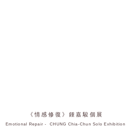
《情感修復》鍾嘉駿個展
Emotional Repair - CHUNG Chia-Chun Solo Exhibition