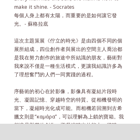
make it shine. - Socrates
每個人身上都有太陽，而重要的是如何讓它發
光。- 蘇格拉底
這次主題策展《佇立的時光》是由四個不同的個
展所組成，四位創作者與展出的空間主人喬治都
是我在努力創作的旅途中所結識的朋友，藝術對
我來說不僅是一種生活模式，更讓我結識許多為
了理想奮鬥的人們一同實踐的過程。
序藝術的初心在於影像，影像具有凝結片段時
光、凝固記憶、穿越時空的特質。從相機發明的
當下，凝縮時光化成可能。而相機若回溯到古希
臘文則是“καμάρα”，可以理解為上鎖的寶箱。我
想這是與其他創作一樣凝縮時光的能力，將時
光、情緒收摺好，並凝結於其中。而凝固的時